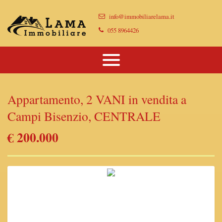
Immobili
info@immobiliarelama.it
Chi Siamo
Immobili In Vendita
055 8964426
Dove Siamo
Immobili In Affitto
Vendi Casa Con Noi
Appartamento, 2 VANI in vendita a
Proponi Il Tuo Immobile
Campi Bisenzio, CENTRALE
Lascia Una Richiesta
€ 200.000
Contatti