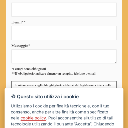
E-mail**
Messaggio*
*I campi sono obbligatori
**E' obbligatorio indicare almeno un recapito, telefono o email
In ottemperanza agli obblighi giuridici dettati dal legislatore a tutela della
Privacy (arti 3 del D. Lgs. n. 196 del 30 giugno 2003), la nostra Agenzia
Immobiliare desidera informarLa in via preventiva tanto dell'uso dei Suoi
🍪 Questo sito utilizza i cookie
dati personali, quanto dei Suoi diritti, comunicandoLe quanto segue:
I dati che Lei conferirà saranno trattati nel rispetto dei principi di
Utilizziamo i cookie per finalità tecniche e, con il tuo
liceità, correttezza, pertinenza e non eccedenza al solo fine di
consenso, anche per altre finalità come specificato
adempiere all'incarico di mediazione per acquisto/ vendita /
nella
cookie policy
. Puoi acconsentire all’utilizzo di tali
locazione relativo all'immobile di Suo interesse; in ogni caso
saranno conservati per un periodo di tempo non superiore a
tecnologie utilizzando il pulsante “Accetta”. Chiudendo
dichiaro di aver preso visione e compreso
l'informativa sulla privacy
quello strettamente necessario al conseguimento della finalità