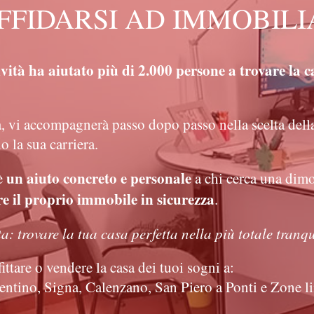
FFIDARSI AD IMMOBIL
ività ha aiutato più di 2.000 persone a trovare la c
a, vi accompagnerà passo dopo passo nella scelta della 
o la sua carriera.
un aiuto concreto e personale
è
a chi cerca una dimor
e il proprio immobile in sicurezza
.
a: trovare la tua casa perfetta nella più totale tranqu
ttare o vendere la casa dei tuoi sogni a:
rentino, Signa, Calenzano, San Piero a Ponti e Zone 