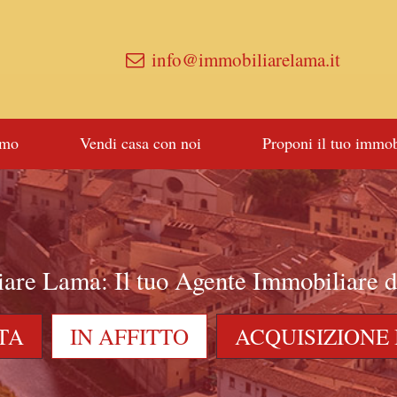
info@immobiliarelama.it
amo
Vendi casa con noi
Proponi il tuo immob
are Lama: Il tuo Agente Immobiliare d
TA
IN AFFITTO
ACQUISIZIONE