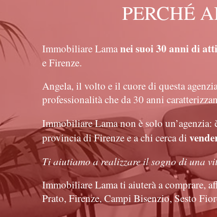
PERCHÉ A
nei suoi 30 anni di att
Immobiliare Lama
e Firenze.
Angela, il volto e il cuore di questa agenzi
professionalità che da 30 anni caratterizzan
Immobiliare Lama non è solo un’agenzia: 
vender
provincia di Firenze e a chi cerca di
Ti aiutiamo a realizzare il sogno di una vit
Immobiliare Lama ti aiuterà a comprare, affi
Prato, Firenze, Campi Bisenzio, Sesto Fio