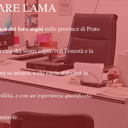
IARE LAMA
asa dei loro sogni
nelle province di Prato
casa dei vostri sogni, con l’onestà e la
a su misura, a chi vuole stabilirsi in
illità, e con un’esperienza qualificata.
limitrofe…