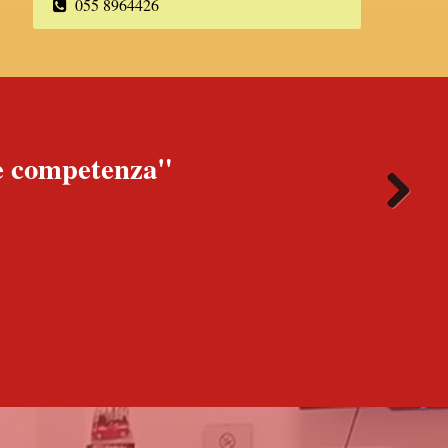
055 8964426
à e competenza"
Next