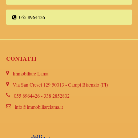
055 8964426
CONTATTI
Immobiliare Lama
Via San Cresci 129 50013 - Campi Bisenzio (FI)
055 8964426 - 338 2852802
info@immobiliarelama.it