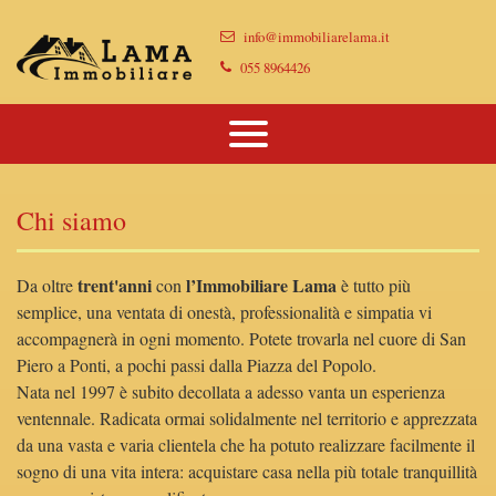
Immobili
info@immobiliarelama.it
Chi Siamo
Immobili In Vendita
055 8964426
Dove Siamo
Immobili In Affitto
Vendi Casa Con Noi
Chi siamo
Proponi Il Tuo Immobile
Lascia Una Richiesta
trent'anni
l’Immobiliare Lama
Da oltre
con
è tutto più
semplice, una ventata di onestà, professionalità e simpatia vi
Contatti
accompagnerà in ogni momento. Potete trovarla nel cuore di San
Piero a Ponti, a pochi passi dalla Piazza del Popolo.
Nata nel 1997 è subito decollata a adesso vanta un esperienza
ventennale. Radicata ormai solidalmente nel territorio e apprezzata
da una vasta e varia clientela che ha potuto realizzare facilmente il
sogno di una vita intera: acquistare casa nella più totale tranquillità