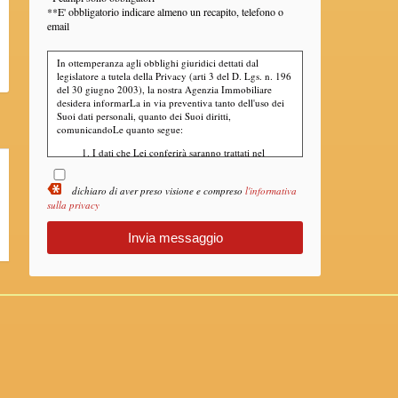
**E' obbligatorio indicare almeno un recapito, telefono o
email
In ottemperanza agli obblighi giuridici dettati dal
legislatore a tutela della Privacy (arti 3 del D. Lgs. n. 196
del 30 giugno 2003), la nostra Agenzia Immobiliare
desidera informarLa in via preventiva tanto dell'uso dei
Suoi dati personali, quanto dei Suoi diritti,
comunicandoLe quanto segue:
I dati che Lei conferirà saranno trattati nel
rispetto dei principi di liceità, correttezza,
pertinenza e non eccedenza al solo fine di
dichiaro di aver preso visione e compreso
l'informativa
adempiere all'incarico di mediazione per
sulla privacy
acquisto/ vendita / locazione relativo
all'immobile di Suo interesse; in ogni caso
saranno conservati per un periodo di tempo non
superiore a quello strettamente necessario al
conseguimento della finalità medesima;
Il conferimento dei dati è obbligatorio per dare
corso ai rapporto negoziale citato ed il mancato
conferimento impedisce la conclusione dello
stesso;
Il conferimento dei dati previsti dalla normativa
in materia di antiriciclaggio è obbligatorio e
l'eventuale rifiuto di rispondere preclude la
prestazione professionale richiesta. Al riguardo
si precisa che il trattamento dei dati personali
connesso agli obblighi antiriciclaggio avrà