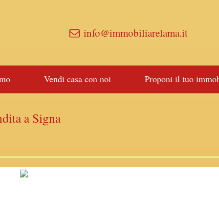
info@immobiliarelama.it
amo
Vendi casa con noi
Proponi il tuo immob
ita a Signa