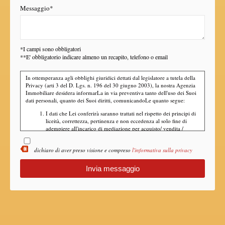
Messaggio*
*I campi sono obbligatori
**E' obbligatorio indicare almeno un recapito, telefono o email
In ottemperanza agli obblighi giuridici dettati dal legislatore a tutela della
Privacy (arti 3 del D. Lgs. n. 196 del 30 giugno 2003), la nostra Agenzia
Immobiliare desidera informarLa in via preventiva tanto dell'uso dei Suoi
dati personali, quanto dei Suoi diritti, comunicandoLe quanto segue:
I dati che Lei conferirà saranno trattati nel rispetto dei principi di
liceità, correttezza, pertinenza e non eccedenza al solo fine di
adempiere all'incarico di mediazione per acquisto/ vendita /
locazione relativo all'immobile di Suo interesse; in ogni caso
saranno conservati per un periodo di tempo non superiore a
dichiaro di aver preso visione e compreso
l'informativa sulla privacy
quello strettamente necessario al conseguimento della finalità
medesima;
Il conferimento dei dati è obbligatorio per dare corso ai rapporto
negoziale citato ed il mancato conferimento impedisce la
conclusione dello stesso;
Il conferimento dei dati previsti dalla normativa in materia di
antiriciclaggio è obbligatorio e l'eventuale rifiuto di rispondere
preclude la prestazione professionale richiesta. Al riguardo si
precisa che il trattamento dei dati personali connesso agli obblighi
antiriciclaggio avrà luogo avendo riguardo alle specifiche