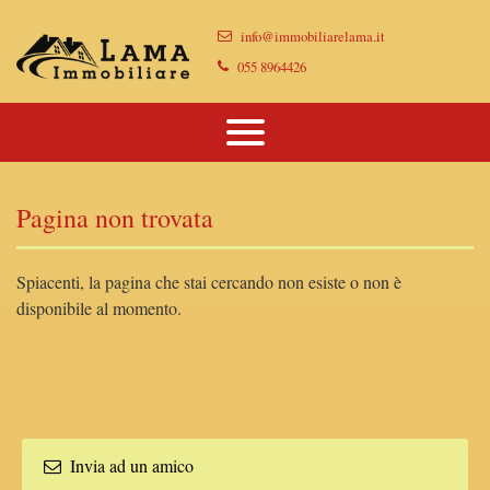
Immobili
info@immobiliarelama.it
Chi Siamo
Immobili In Vendita
055 8964426
Dove Siamo
Immobili In Affitto
Vendi Casa Con Noi
Pagina non trovata
Proponi Il Tuo Immobile
Lascia Una Richiesta
Spiacenti, la pagina che stai cercando non esiste o non è
disponibile al momento.
Contatti
Invia ad un amico