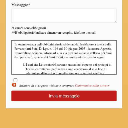
Messaggio*
*I campi sono obbligatori
**E' obbligatorio indicare almeno un recapito, telefono o email
In ottemperanza agli obblighi giuridici dettati dal legislatore a tutela della
Privacy (arti 3 del D. Lgs. n. 196 del 30 giugno 2003), la nostra Agenzia
Immobiliare desidera informarLa in via preventiva tanto dell'uso dei Suoi
dati personali, quanto dei Suoi diritti, comunicandoLe quanto segue:
I dati che Lei conferirà saranno trattati nel rispetto dei principi di
liceità, correttezza, pertinenza e non eccedenza al solo fine di
adempiere all'incarico di mediazione per acquisto/ vendita /
locazione relativo all'immobile di Suo interesse; in ogni caso
saranno conservati per un periodo di tempo non superiore a
dichiaro di aver preso visione e compreso
l'informativa sulla privacy
quello strettamente necessario al conseguimento della finalità
medesima;
Il conferimento dei dati è obbligatorio per dare corso ai rapporto
negoziale citato ed il mancato conferimento impedisce la
conclusione dello stesso;
Il conferimento dei dati previsti dalla normativa in materia di
antiriciclaggio è obbligatorio e l'eventuale rifiuto di rispondere
preclude la prestazione professionale richiesta. Al riguardo si
precisa che il trattamento dei dati personali connesso agli obblighi
antiriciclaggio avrà luogo avendo riguardo alle specifiche