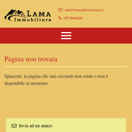
Immobili
info@immobiliarelama.it
Chi Siamo
Immobili In Vendita
055 8964426
Dove Siamo
Immobili In Affitto
Vendi Casa Con Noi
Pagina non trovata
Proponi Il Tuo Immobile
Lascia Una Richiesta
Spiacenti, la pagina che stai cercando non esiste o non è
disponibile al momento.
Contatti
Invia ad un amico