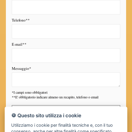
Telefono**
E-mail**
Messaggio*
*I campi sono obbligatori
**E' obbligatorio indicare almeno un recapito, telefono o email
In ottemperanza agli obblighi giuridici dettati dal legislatore a tutela della
Privacy (arti 3 del D. Lgs. n. 196 del 30 giugno 2003), la nostra Agenzia
🍪 Questo sito utilizza i cookie
Immobiliare desidera informarLa in via preventiva tanto dell'uso dei Suoi
dati personali, quanto dei Suoi diritti, comunicandoLe quanto segue:
Utilizziamo i cookie per finalità tecniche e, con il tuo
I dati che Lei conferirà saranno trattati nel rispetto dei principi di
consenso, anche per altre finalità come specificato