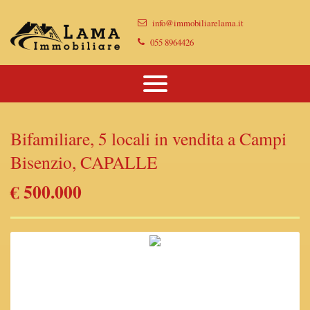
Immobili
info@immobiliarelama.it
Chi Siamo
Immobili In Vendita
055 8964426
Dove Siamo
Immobili In Affitto
Vendi Casa Con Noi
Bifamiliare, 5 locali in vendita a Campi
Proponi Il Tuo Immobile
Bisenzio, CAPALLE
Lascia Una Richiesta
€ 500.000
Contatti