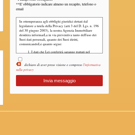
**E' obbligatorio indicare almeno un recapito, telefono o
email
In ottemperanza agli obblighi giuridici dettati dal
legislatore a tutela della Privacy (arti 3 del D. Lgs. n. 196
del 30 giugno 2003), la nostra Agenzia Immobiliare
desidera informarLa in via preventiva tanto dell'uso dei
Suoi dati personali, quanto dei Suoi diritti,
comunicandoLe quanto segue:
I dati che Lei conferirà saranno trattati nel
rispetto dei principi di liceità, correttezza,
pertinenza e non eccedenza al solo fine di
dichiaro di aver preso visione e compreso
l'informativa
adempiere all'incarico di mediazione per
sulla privacy
acquisto/ vendita / locazione relativo
all'immobile di Suo interesse; in ogni caso
saranno conservati per un periodo di tempo non
superiore a quello strettamente necessario al
conseguimento della finalità medesima;
Il conferimento dei dati è obbligatorio per dare
corso ai rapporto negoziale citato ed il mancato
conferimento impedisce la conclusione dello
stesso;
Il conferimento dei dati previsti dalla normativa
in materia di antiriciclaggio è obbligatorio e
l'eventuale rifiuto di rispondere preclude la
prestazione professionale richiesta. Al riguardo
si precisa che il trattamento dei dati personali
connesso agli obblighi antiriciclaggio avrà