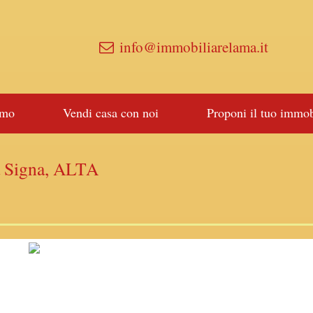
info@immobiliarelama.it
amo
Vendi casa con noi
Proponi il tuo immob
a Signa, ALTA