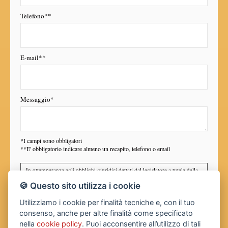
Telefono**
E-mail**
Messaggio*
*I campi sono obbligatori
**E' obbligatorio indicare almeno un recapito, telefono o email
In ottemperanza agli obblighi giuridici dettati dal legislatore a tutela della
Privacy (arti 3 del D. Lgs. n. 196 del 30 giugno 2003), la nostra Agenzia
🍪 Questo sito utilizza i cookie
Immobiliare desidera informarLa in via preventiva tanto dell'uso dei Suoi
dati personali, quanto dei Suoi diritti, comunicandoLe quanto segue:
Utilizziamo i cookie per finalità tecniche e, con il tuo
I dati che Lei conferirà saranno trattati nel rispetto dei principi di
consenso, anche per altre finalità come specificato
liceità, correttezza, pertinenza e non eccedenza al solo fine di
adempiere all'incarico di mediazione per acquisto/ vendita /
nella
cookie policy
. Puoi acconsentire all’utilizzo di tali