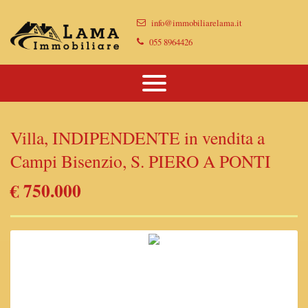
Immobili
info@immobiliarelama.it
Chi Siamo
Immobili In Vendita
055 8964426
Dove Siamo
Immobili In Affitto
Vendi Casa Con Noi
Villa, INDIPENDENTE in vendita a
Proponi Il Tuo Immobile
Campi Bisenzio, S. PIERO A PONTI
Lascia Una Richiesta
€ 750.000
Contatti